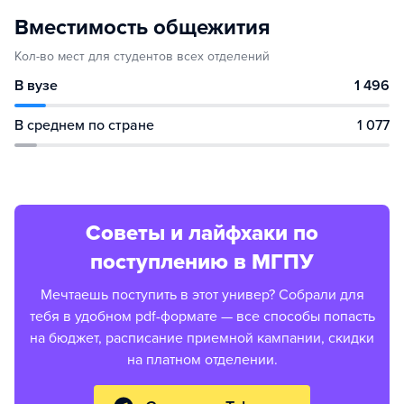
Вместимость общежития
Кол-во мест для студентов всех отделений
В вузе
1 496
В среднем по стране
1 077
Советы и лайфхаки по
поступлению в МГПУ
Мечтаешь поступить в этот универ? Собрали для
тебя в удобном pdf-формате — все способы попасть
на бюджет, расписание приемной кампании, скидки
на платном отделении.