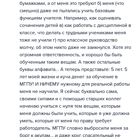
бумажками, а от меня это требуют б) меня (что
смешно) даже не пытались учить базовым
функциям учителя. Например, как оценивать
сочинения детей в) как работать с дисциплиной в
классе, что делать с трудными учениками меня
тоже не учили г) про классное руководство
молчу, об этом никто даже не заикнулся. Хотя это
огромная ответственность, и хорошо бы быть
обученным таким вещам. А также остальные
буквы алфавита... А теперь представьте: 5 лет. 5
лет моей жизни и куча денег за обучение в
МГПУ! И НИЧЕМУ нужному для реальной работы
меня не научили. Я сейчас буквально сама,
своими силами и с помощью старших коллег
начинаю учиться с нуля тем вещам, которым
меня должны были учить, которые я уже должна
уметь, которые от меня по праву требует
работодатель. МГПУ словно выбросили меня за
борт к акулам... и даже круг спасательный не