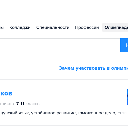
зы
Колледжи
Специальности
Профессии
Олимпиад
Зачем участвовать в олимп
иков
стников
7-11
классы