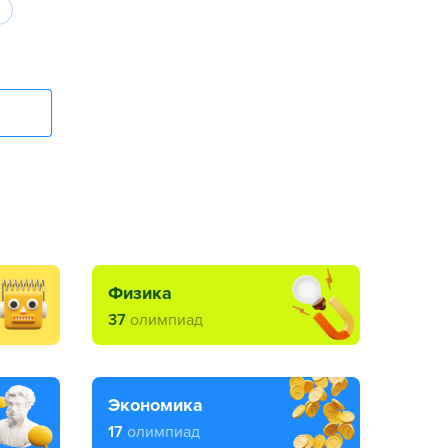
физика
37
олимпиад
экономика
17
олимпиад