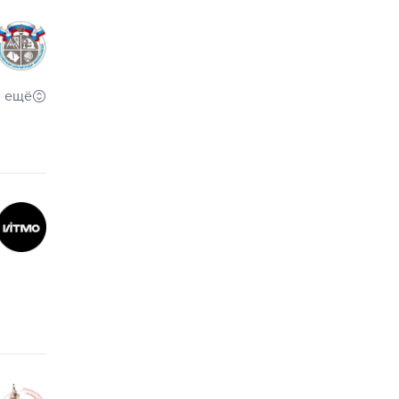
ещё
Экономика, экология, химия, французский язык, физическая культура, физика, технология, русский язык, право, основы безопасности и защиты Родины, обществознание, немецкий язык, математика, литература, китайский язык, итальянский язык, история, испанский язык, искусство (МХК), информатика, география, биология, астрономия, английский язык