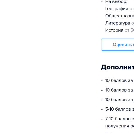
На выбор:
география
о
обществоз
литература
о
история
от 5
Оценить 
Дополнит
10 баллов з
10 баллов за
10 баллов з
5-10 баллов
7-10 баллов 
получения о