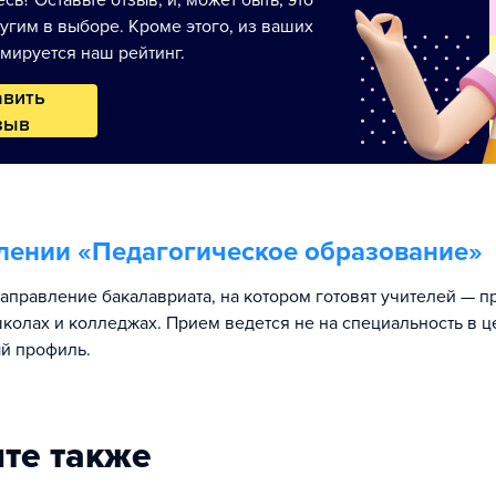
сь? Оставьте отзыв, и, может быть, это
угим в выборе. Кроме этого, из ваших
мируется наш рейтинг.
авить
зыв
лении «
Педагогическое образование
»
аправление бакалавриата, на котором готовят учителей — 
школах и колледжах. Прием ведется не на специальность в ц
ый профиль.
те также