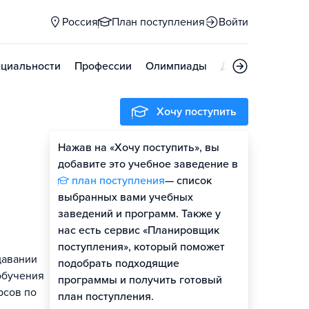
Россия
План поступления
Войти
циальности
Профессии
Олимпиады
Дни открытых д
Хочу поступить
Нажав на «Хочу поступить», вы
Оценить шансы
добавите это учебное заведение в
план поступления
— список
Гайд по поступлению
выбранных вами учебных
заведений и программ. Также у
нас есть сервис «Планировщик
поступления», который поможет
давании
подобрать подходящие
обучения
программы и получить готовый
рсов по
план поступления.