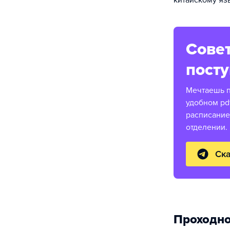
китайскому яз
Совет
пост
Мечтаешь п
удобном pd
расписание
отделении.
Ска
Проходно