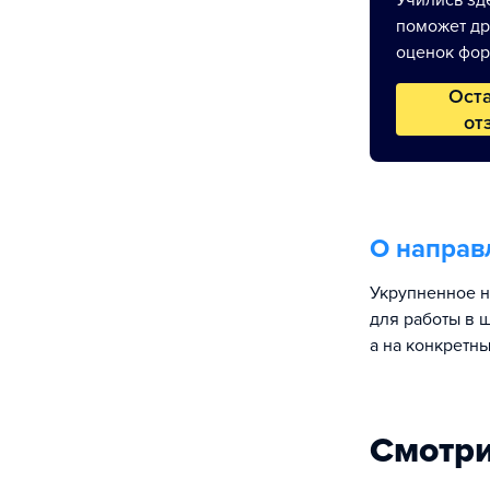
Учились зде
поможет др
оценок фор
Ост
от
О направ
Укрупненное н
для работы в 
а на конкретн
Смотри