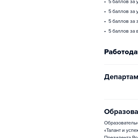
5 баллов за 
5 баллов за
5 баллов за 
5 баллов за 
Работода
Департам
Образова
Образователь
«Талант и усп
Президента Ро