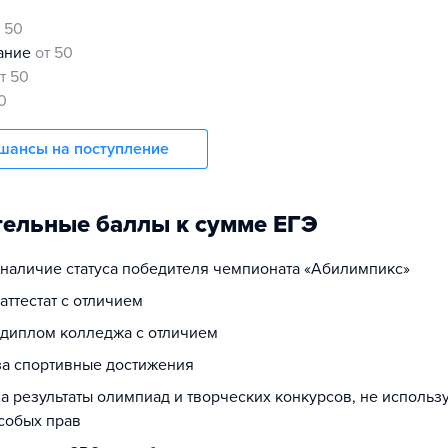
т 50
нание
от 50
т 50
0
шансы на поступление
ельные баллы к сумме ЕГЭ
а наличие статуса победителя чемпионата «Абилимпикс»
 аттестат с отличием
а диплом колледжа с отличием
 за спортивные достижения
за результаты олимпиад и творческих конкурсов, не исполь
собых прав