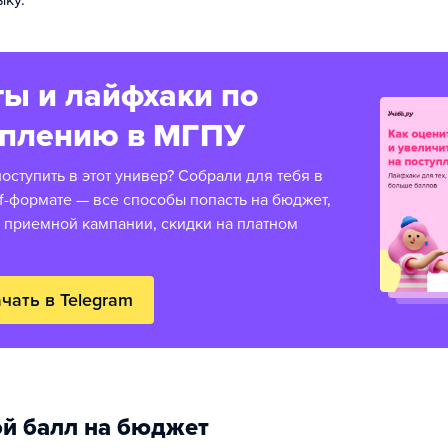
ыку.
ы и лайфхаки по
уплению в МГПУ
оступить в этот универ? Собрали для тебя в
f-формате — все способы попасть на бюджет,
 приемной кампании, скидки на платном
чать в Telegram
й балл на бюджет