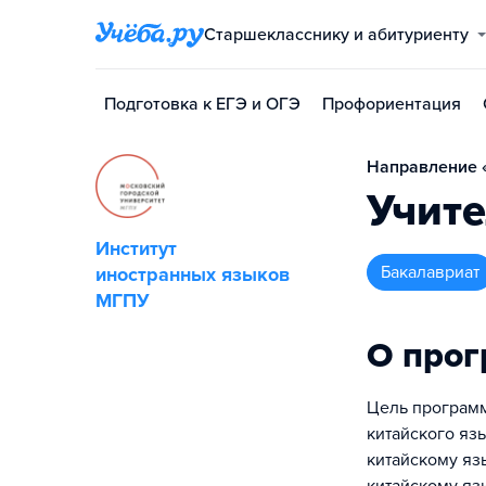
Старшекласснику и абитуриенту
Подготовка к ЕГЭ и ОГЭ
Профориентация
Направление «
Учите
Институт
бакалавриат
иностранных языков
МГПУ
О про
Цель программ
китайского яз
китайскому яз