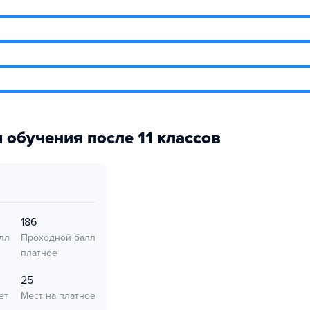
 обучения после 11 классов
186
лл
Проходной балл
платное
25
ет
Мест на платное