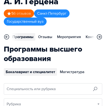
А. И. Герцена
5
6
отзывов
Санкт-Петербург
Государственный вуз
вное
Программы
Отзывы
Мероприятия
Контакты
Программы высшего
образования
Бакалавриат и специалитет
Магистратура
Специальность или рубрика
Рубрика