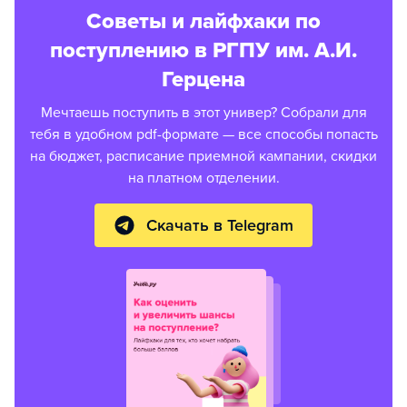
Советы и лайфхаки по
поступлению в РГПУ им. А.И.
Герцена
Мечтаешь поступить в этот универ? Собрали для
тебя в удобном pdf-формате — все способы попасть
на бюджет, расписание приемной кампании, скидки
на платном отделении.
Скачать в Telegram