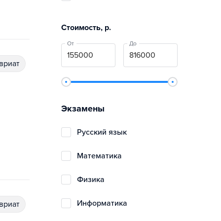
Стоимость, р.
От
До
авриат
Экзамены
русский язык
математика
физика
информатика
авриат