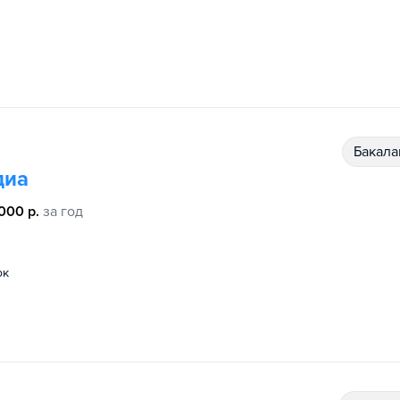
бакал
диа
000 р.
за год
ок