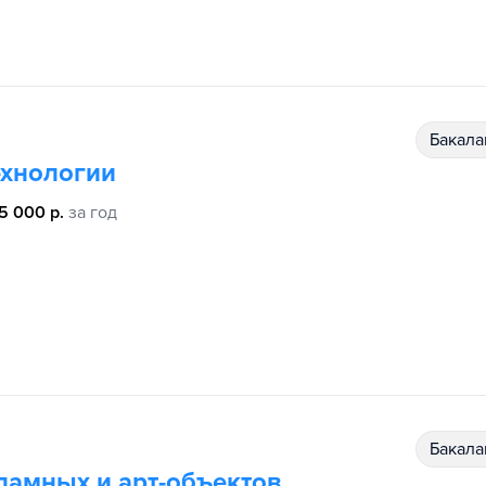
бакал
ехнологии
5 000 р.
за год
бакал
ламных и арт-объектов