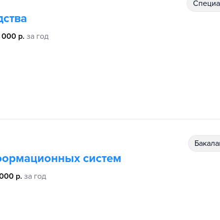
специ
дства
 000 р.
за год
бакал
формационных систем
 000 р.
за год