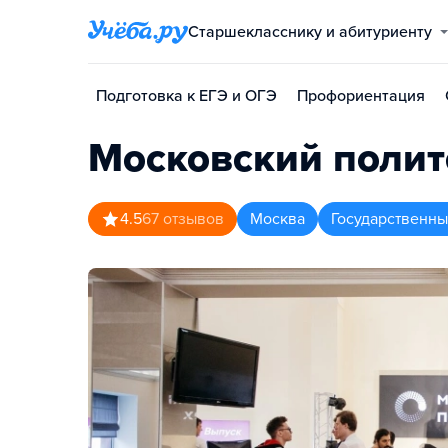
Старшекласснику и абитуриенту
Подготовка к ЕГЭ и ОГЭ
Профориентация
Московский полит
4.5
67
отзывов
Москва
Государственны