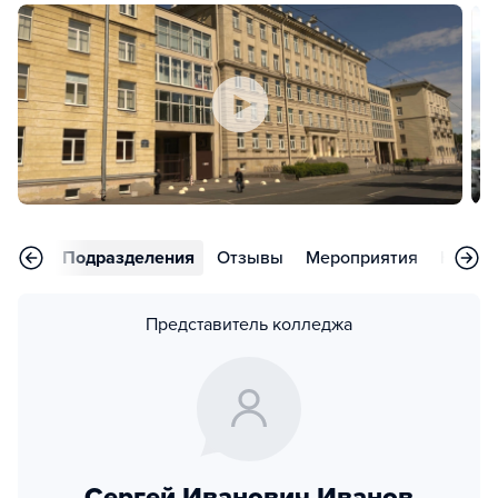
аммы
Подразделения
Отзывы
Мероприятия
Новос
Представитель колледжа
Сергей Иванович Иванов