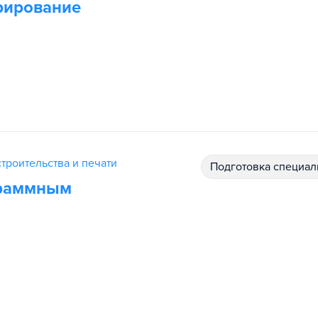
рирование
троительства и печати
подготовка специал
граммным