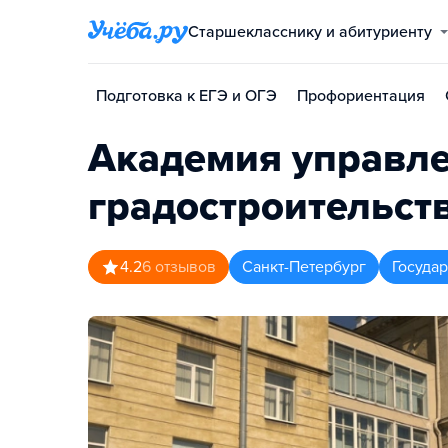
Старшекласснику и абитуриенту
Подготовка к ЕГЭ и ОГЭ
Профориентация
Академия управле
градостроительств
4.2
6
отзывов
Санкт-Петербург
Госуда