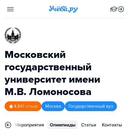
Московский
государственный
университет имени
М.В. Ломоносова
4.8
41
отзыв
Москва
Государственный вуз
ьера
Мероприятия
Олимпиады
Статьи
Контакты