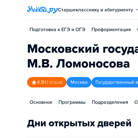
Старшекласснику и абитуриенту
Подготовка к ЕГЭ и ОГЭ
Профориентация
Московский госуд
М.В. Ломоносова
4.8
41
отзыв
Москва
Государственный 
Основное
Программы
Подразделения
О
Дни открытых дверей