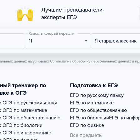
Лучшие преподаватели-
эксперты ЕГЭ
Класс, в который перешли
11
Я старшеклассник
нальных данных на условиях
Согласия на обработку персональных данных
и пр
тный тренажер по
Подготовка к ЕГЭ
вке к ОГЭ
ЕГЭ по русскому языку
р
ОГЭ по русскому языку
ЕГЭ по математике
р
ОГЭ по математике
ЕГЭ по обществознанию
р
ОГЭ по обществознанию
ЕГЭ по биологии
ЕГЭ по инфо
р
ОГЭ по биологии
ЕГЭ по физике
р
ОГЭ по информатике
Все предметы