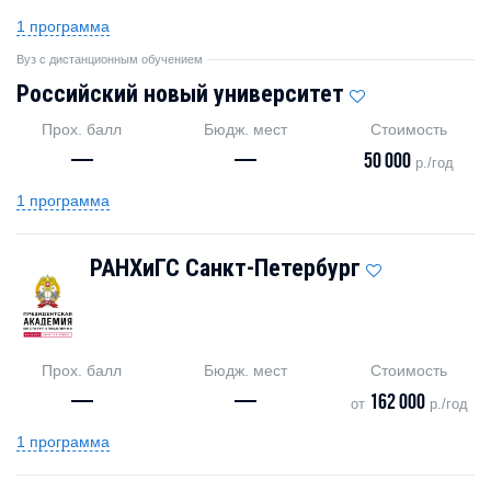
1 программа
Вуз с дистанционным обучением
Российский новый университет
Прох. балл
Бюдж. мест
Стоимость
—
—
50 000
р./год
1 программа
РАНХиГС Санкт-Петербург
Прох. балл
Бюдж. мест
Стоимость
—
—
162 000
от
р./год
1 программа