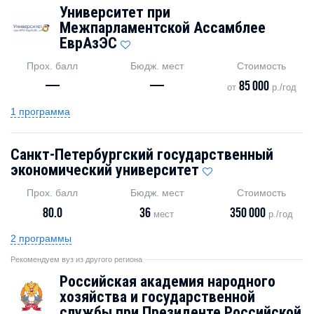
Университет при
Межпарламентской Ассамблее
ЕврАзЭС
Прох. балл
Бюдж. мест
Стоимость
—
—
85 000
от
р./год
1 программа
Санкт-Петербургский государственный
экономический университет
Прох. балл
Бюдж. мест
Стоимость
80.0
36
350 000
мест
р./год
2 программы
Рекомендуем вуз из другого региона
Российская академия народного
хозяйства и государственной
службы при Президенте Российской