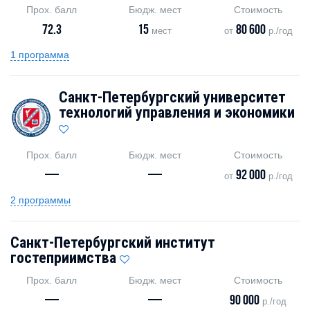
Прох. балл
Бюдж. мест
Стоимость
72.3
15
80 600
мест
от
р./год
1 программа
Санкт-Петербургский университет
технологий управления и экономики
Прох. балл
Бюдж. мест
Стоимость
—
—
92 000
от
р./год
2 программы
Санкт-Петербургский институт
гостеприимства
Прох. балл
Бюдж. мест
Стоимость
—
—
90 000
р./год