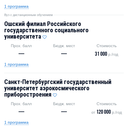
1 программа
Вуз с дистанционным обучением
Ошский филиал Российского
государственного социального
университета
Прох. балл
Бюдж. мест
Стоимость
—
—
31 000
р./год
1 программа
Санкт-Петербургский государственный
университет аэрокосмического
приборостроения
Прох. балл
Бюдж. мест
Стоимость
—
—
120 000
от
р./год
1 программа