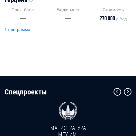
Прох. балл
Бюдж. мест
Стоимость
—
—
270 000
р./год
1 программа
Cпецпроекты
МАГИСТРАТУРА
МГУ ИМ.