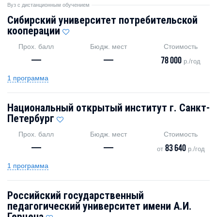
Вуз с дистанционным обучением
Сибирский университет потребительской
кооперации
Прох. балл
Бюдж. мест
Стоимость
—
—
78 000
р./год
1 программа
Национальный открытый институт г. Санкт-
Петербург
Прох. балл
Бюдж. мест
Стоимость
—
—
83 640
от
р./год
1 программа
Российский государственный
педагогический университет имени А.И.
Герцена