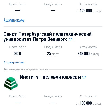
Прох. балл
Бюдж. мест
Стоимость
—
—
125 000
от
р./год
1 программа
Санкт-Петербургский политехнический
университет Петра Великого
Прох. балл
Бюдж. мест
Стоимость
80.0
25
348 000
мест
р./год
4 программы
Рекомендуем вуз из другого региона
Институт деловой карьеры
Прох. балл
Бюдж. мест
Стоимость
—
—
100 000
от
р./год