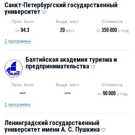
Санкт-Петербургский государственный
университет
Прох. балл
Бюдж. мест
Стоимость
84.3
20
350 000
от
мест
от
р./год
2 программы
Балтийская академия туризма и
предпринимательства
Прох. балл
Бюдж. мест
Стоимость
—
—
90 000
от
р./год
1 программа
Ленинградский государственный
университет имени А. С. Пушкина