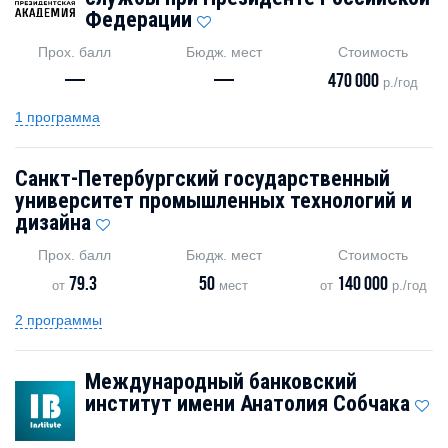
Федерации
Прох. балл
Бюдж. мест
Стоимость
—
—
470 000
р./год
1 программа
Санкт-Петербургский государственный
университет промышленных технологий и
дизайна
Прох. балл
Бюдж. мест
Стоимость
79.3
50
140 000
от
мест
от
р./год
2 программы
Международный банковский
институт имени Анатолия Собчака