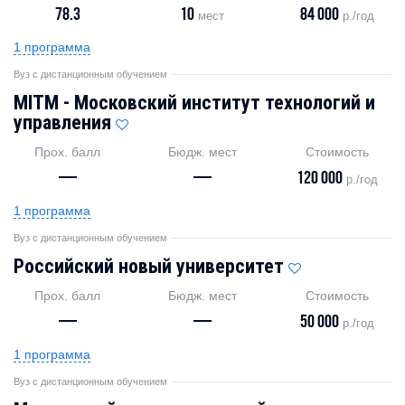
78.3
10
84 000
мест
р./год
1 программа
Вуз с дистанционным обучением
MITM - Московский институт технологий и
управления
Прох. балл
Бюдж. мест
Стоимость
—
—
120 000
р./год
1 программа
Вуз с дистанционным обучением
Российский новый университет
Прох. балл
Бюдж. мест
Стоимость
—
—
50 000
р./год
1 программа
Вуз с дистанционным обучением