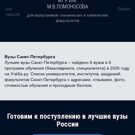
МГУ ИМ.
М.В.ЛОМОНОСОВА
альное
Образова
ь в каждом
для выпускников технических и химических
факультетов
Вузы Санкт-Петербурга
Лучшие вузы Санкт-Петербурга – найдено 6 вузов и 6
программ обучения (бакалавриата, специалитета) в 2026 году
на Учёба.ру. Список университетов, институтов, академий,
факультетов Санкт-Петербурга с адресами, отзывами, фото,
стоимостью обучения и проходным баллом.
Готовим к поступлению в лучшие вузы
России