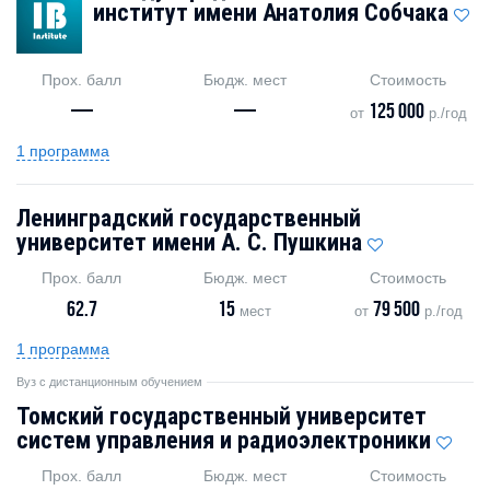
институт имени Анатолия Собчака
Прох. балл
Бюдж. мест
Стоимость
—
—
125 000
от
р./год
1 программа
Ленинградский государственный
университет имени А. С. Пушкина
Прох. балл
Бюдж. мест
Стоимость
62.7
15
79 500
мест
от
р./год
1 программа
Вуз с дистанционным обучением
Томский государственный университет
систем управления и радиоэлектроники
Прох. балл
Бюдж. мест
Стоимость