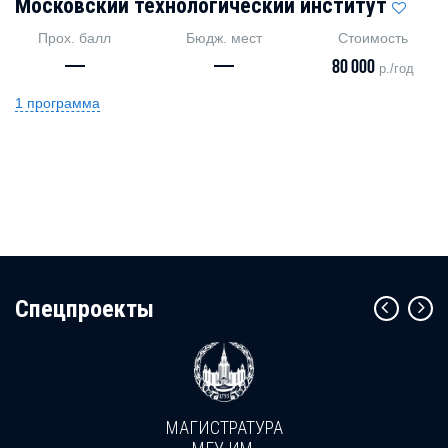
Московский технологический институт
Прох. балл
Бюдж. мест
Стоимость
—
—
80 000
р./год
1 программа
Cпецпроекты
МАГИСТРАТУРА