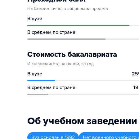
На бюджет, очно, в среднем за предмет
В вузе
В среднем по стране
Стоимость бакалавриата
И специалитета на очном, за год
В вузе
25
В среднем по стране
19
Об учебном заведении
Вуз
основан в
1992
Нет военного учебного 