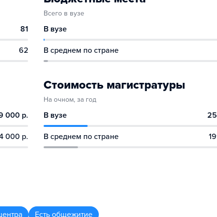
Всего в вузе
81
В вузе
62
В среднем по стране
Стоимость магистратуры
На очном, за год
9 000 р.
В вузе
25
4 000 р.
В среднем по стране
19
центра
Есть общежитие