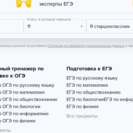
эксперты ЕГЭ
Класс, в который перешли
11
Я старшеклассник
нальных данных на условиях
Согласия на обработку персональных данных
и пр
тный тренажер по
Подготовка к ЕГЭ
вке к ОГЭ
ЕГЭ по русскому языку
р
ОГЭ по русскому языку
ЕГЭ по математике
р
ОГЭ по математике
ЕГЭ по обществознанию
р
ОГЭ по обществознанию
ЕГЭ по биологии
ЕГЭ по инфо
р
ОГЭ по биологии
ЕГЭ по физике
р
ОГЭ по информатике
Все предметы
р
ОГЭ по физике
дметы