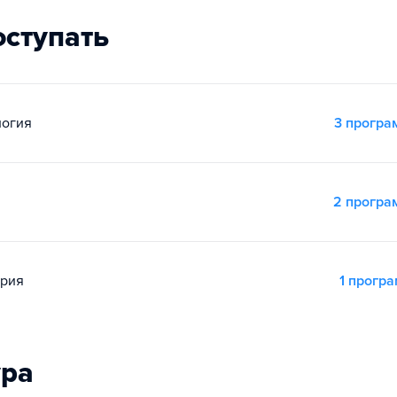
оступать
логия
3 прогр
2 прогр
ория
1 прогр
ура