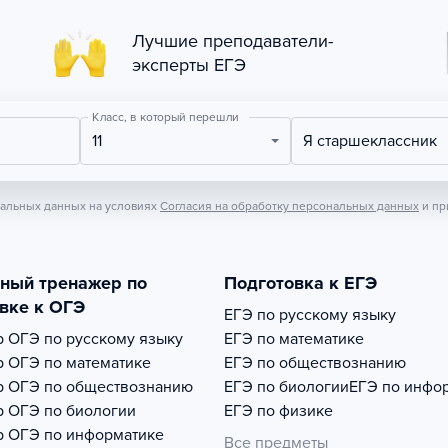
Лучшие преподаватели-
эксперты ЕГЭ
Класс, в который перешли
11
Я старшеклассник
нальных данных на условиях
Согласия на обработку персональных данных
и пр
тный тренажер по
Подготовка к ЕГЭ
вке к ОГЭ
ЕГЭ по русскому языку
р
ОГЭ по русскому языку
ЕГЭ по математике
р
ОГЭ по математике
ЕГЭ по обществознанию
р
ОГЭ по обществознанию
ЕГЭ по биологии
ЕГЭ по инфо
р
ОГЭ по биологии
ЕГЭ по физике
р
ОГЭ по информатике
Все предметы