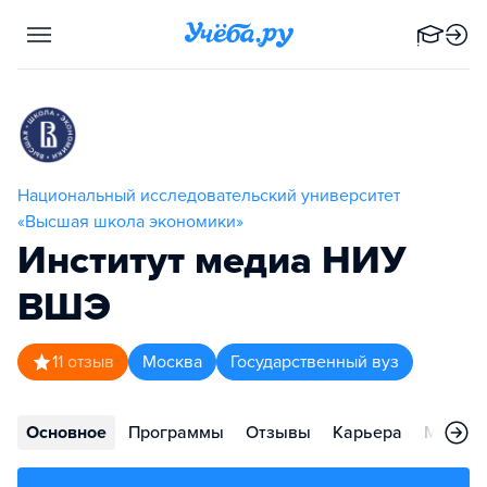
Национальный исследовательский университет
«Высшая школа экономики»
Институт медиа НИУ
ВШЭ
1
1
отзыв
Москва
Государственный вуз
Основное
Программы
Отзывы
Карьера
Меропр