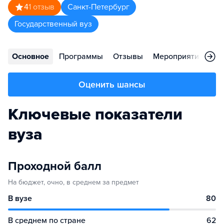
4
1
отзыв
Санкт-Петербург
Государственный вуз
Основное
Программы
Отзывы
Мероприятия
Ко
Оценить шансы
Ключевые показатели
вуза
Проходной балл
На бюджет, очно, в среднем за предмет
В вузе
80
В среднем по стране
62