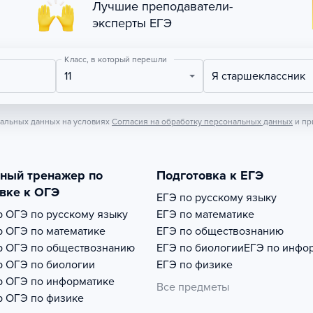
Лучшие преподаватели-
эксперты ЕГЭ
Класс, в который перешли
11
Я старшеклассник
нальных данных на условиях
Согласия на обработку персональных данных
и пр
тный тренажер по
Подготовка к ЕГЭ
вке к ОГЭ
ЕГЭ по русскому языку
р
ОГЭ по русскому языку
ЕГЭ по математике
р
ОГЭ по математике
ЕГЭ по обществознанию
р
ОГЭ по обществознанию
ЕГЭ по биологии
ЕГЭ по инфо
р
ОГЭ по биологии
ЕГЭ по физике
р
ОГЭ по информатике
Все предметы
р
ОГЭ по физике