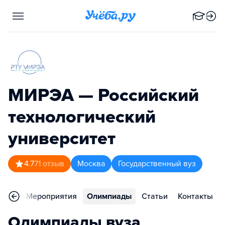
МИРЭА — Российский
технологический
университет
4.7
71
отзыв
Москва
Государственный вуз
ьера
Мероприятия
Олимпиады
Статьи
Контакты
Олимпиады вуза