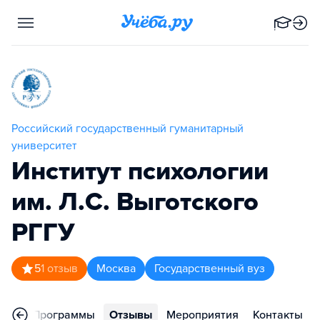
Российский государственный гуманитарный
университет
Институт психологии
им. Л.С. Выготского
РГГУ
5
1
отзыв
Москва
Государственный вуз
ное
Программы
Отзывы
Мероприятия
Контакты