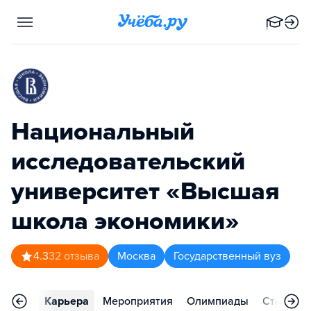
Национальный
исследовательский
университет «Высшая
школа экономики»
4.3
32
отзыва
Москва
Государственный вуз
тзывы
Карьера
Мероприятия
Олимпиады
Статьи