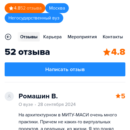
4.8
52
отзыва
Москва
Негосударственный вуз
граммы
Отзывы
Карьера
Мероприятия
Контакты
52 отзыва
4.8
Написать отзыв
Ромашин В.
5
О вузе
28 сентября 2024
На архитектурном в МИТУ-МАСИ очень много
практики. Причем не каких-то виртуальных
проектов, а реальных, из жизни. Я это понял