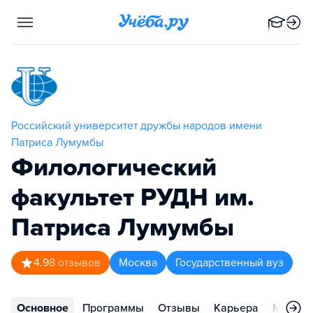
Российский университет дружбы народов имени
Патриса Лумумбы
Филологический
факультет РУДН им.
Патриса Лумумбы
4.9
8
отзывов
Москва
Государственный вуз
Основное
Программы
Отзывы
Карьера
Меропр