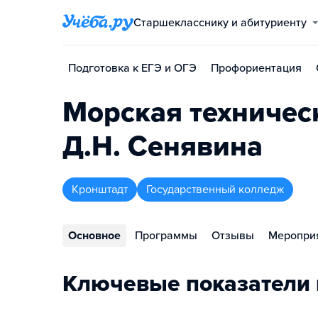
Старшекласснику и абитуриенту
Подготовка к ЕГЭ и ОГЭ
Профориентация
Морская техничес
Д.Н. Сенявина
Кронштадт
Государственный колледж
Основное
Программы
Отзывы
Меропри
Ключевые показатели