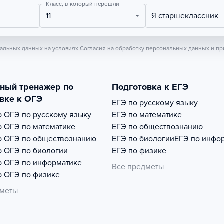
Класс, в который перешли
11
Я старшеклассник
нальных данных на условиях
Согласия на обработку персональных данных
и пр
тный тренажер по
Подготовка к ЕГЭ
вке к ОГЭ
ЕГЭ по русскому языку
р
ОГЭ по русскому языку
ЕГЭ по математике
р
ОГЭ по математике
ЕГЭ по обществознанию
р
ОГЭ по обществознанию
ЕГЭ по биологии
ЕГЭ по инфо
р
ОГЭ по биологии
ЕГЭ по физике
р
ОГЭ по информатике
Все предметы
р
ОГЭ по физике
дметы