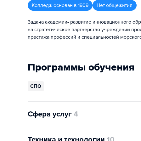
Колледж
основан в
1909
Нет общежития
Задача академии- развитие инновационного обр
на стратегическое партнерство учреждений про
престижа профессий и специальностей морского
Программы обучения
СПО
Сфера услуг
4
Техника и технологии
10