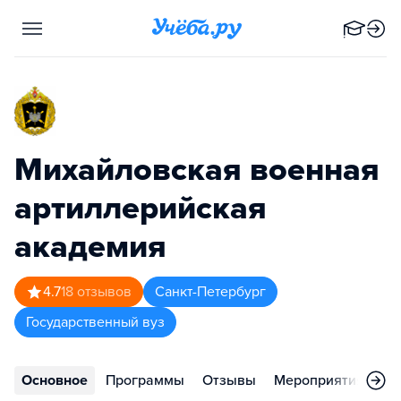
Михайловская военная
артиллерийская
академия
4.7
18
отзывов
Санкт-Петербург
Государственный вуз
Основное
Программы
Отзывы
Мероприятия
Ко