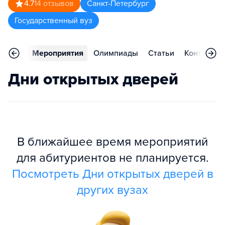
4.7
14
отзывов
Санкт-Петербург
Государственный вуз
рьера
Мероприятия
Олимпиады
Статьи
Контакты
Дни открытых дверей
В ближайшее время мероприятий
для абитуриентов не планируется.
Посмотреть Дни открытых дверей в
других вузах