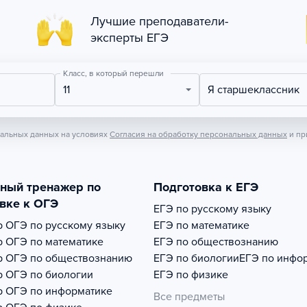
Лучшие преподаватели-
эксперты ЕГЭ
Класс, в который перешли
11
Я старшеклассник
нальных данных на условиях
Согласия на обработку персональных данных
и пр
тный тренажер по
Подготовка к ЕГЭ
вке к ОГЭ
ЕГЭ по русскому языку
р
ОГЭ по русскому языку
ЕГЭ по математике
р
ОГЭ по математике
ЕГЭ по обществознанию
р
ОГЭ по обществознанию
ЕГЭ по биологии
ЕГЭ по инфо
р
ОГЭ по биологии
ЕГЭ по физике
р
ОГЭ по информатике
Все предметы