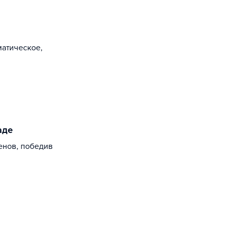
атическое,
аде
енов, победив