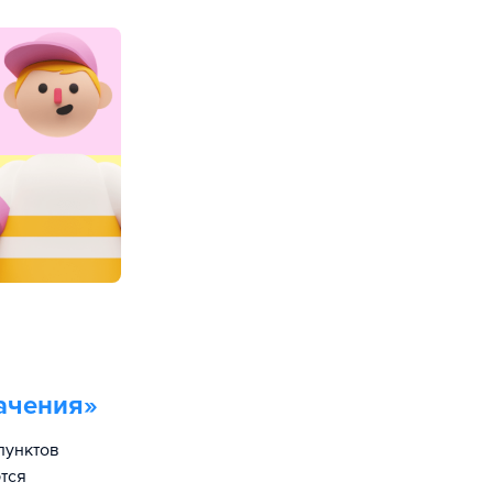
ачения
»
пунктов
тся