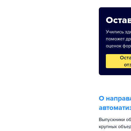
Остав
Учились зде
поможет др
оценок фор
Ост
от
О направ
автомати
Выпускники об
крупных объед