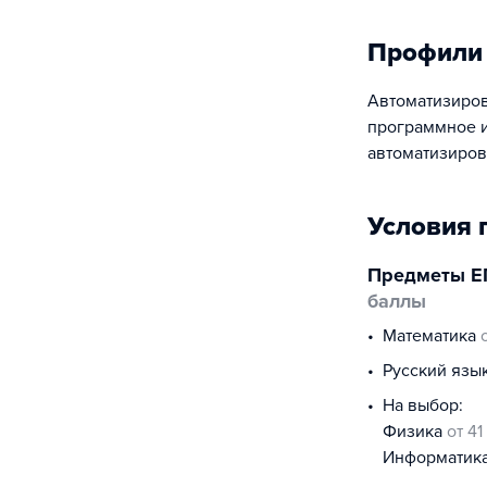
Профили
Автоматизиров
программное и
автоматизиров
Условия 
Предметы Е
баллы
математика
русский язы
На выбор:
физика
от 41
информатик