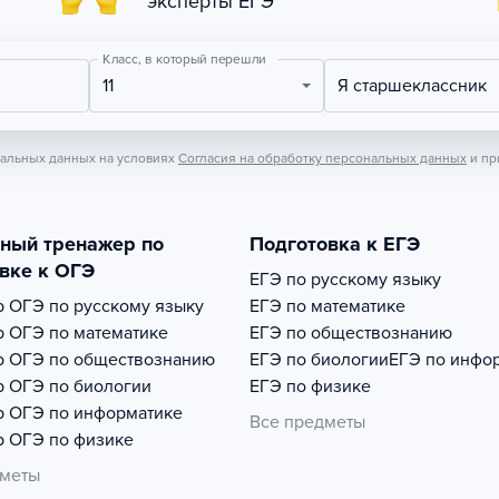
эксперты ЕГЭ
Класс, в который перешли
11
Я старшеклассник
нальных данных на условиях
Согласия на обработку персональных данных
и пр
тный тренажер по
Подготовка к ЕГЭ
вке к ОГЭ
ЕГЭ по русскому языку
р
ОГЭ по русскому языку
ЕГЭ по математике
р
ОГЭ по математике
ЕГЭ по обществознанию
р
ОГЭ по обществознанию
ЕГЭ по биологии
ЕГЭ по инфо
р
ОГЭ по биологии
ЕГЭ по физике
р
ОГЭ по информатике
Все предметы
р
ОГЭ по физике
дметы