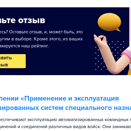
ьте отзыв
сь? Оставьте отзыв, и, может быть, это
угим в выборе. Кроме этого, из ваших
мируется наш рейтинг.
авить
зыв
лении «
Применение и эксплуатация
зированных систем специального назн
еспечивают эксплуатацию автоматизированных командных 
инений и соединений различных видов войск. Они занимаю