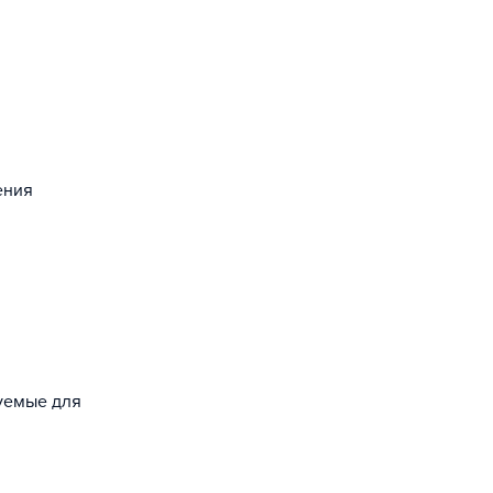
ения
зуемые для