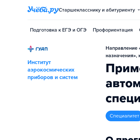
Старшекласснику и абитуриенту
Подготовка к ЕГЭ и ОГЭ
Профориентация
Направление 
назначения», 
Институт
Прим
аэрокосмических
приборов и систем
авто
специ
специалитет