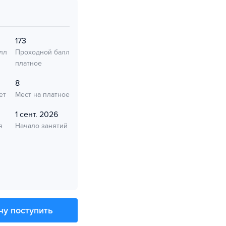
173
лл
Проходной балл
платное
8
ет
Мест на платное
1 сент. 2026
я
Начало занятий
чу поступить