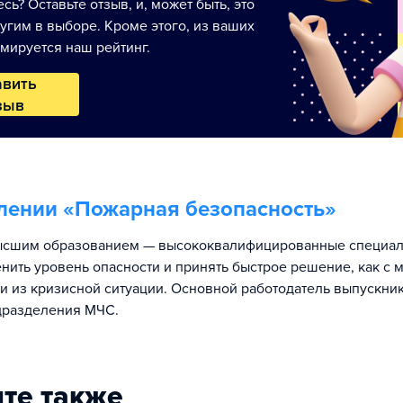
сь? Оставьте отзыв, и, может быть, это
угим в выборе. Кроме этого, из ваших
мируется наш рейтинг.
авить
зыв
лении «
Пожарная безопасность
»
ысшим образованием — высококвалифицированные специал
нить уровень опасности и принять быстрое решение, как с
и из кризисной ситуации. Основной работодатель выпускни
дразделения МЧС.
те также