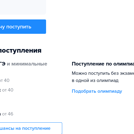
чу поступить
поступления
ГЭ
и минимальные
Поступление по олимпи
Можно поступить без экзам
от 40
в одной из олимпиад
к
от 40
Подобрать олимпиаду
а
от 46
шансы на поступление