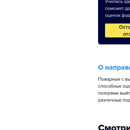
Учились зде
поможет др
оценок фор
Ост
от
О направ
Пожарные с в
способные оце
потерями выйт
различные по
Смотри