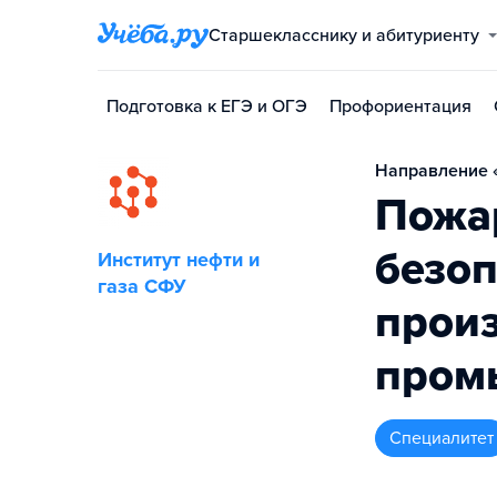
Старшекласснику и абитуриенту
Подготовка к ЕГЭ и ОГЭ
Профориентация
Направление «
Пожа
безоп
Институт нефти и
газа СФУ
произ
пром
специалитет