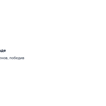
аде
енов, победив