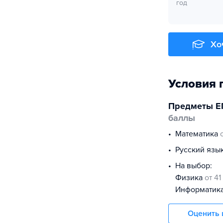
год
Хо
Условия 
Предметы Е
баллы
математика
русский язы
На выбор:
физика
от 41
информатик
Оценить 