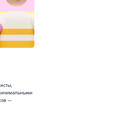
исты,
 минимальными
ков —