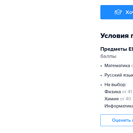
Хо
Условия 
Предметы Е
баллы
математика
русский язы
На выбор:
физика
от 41
химия
от 40
информатик
Оценить 