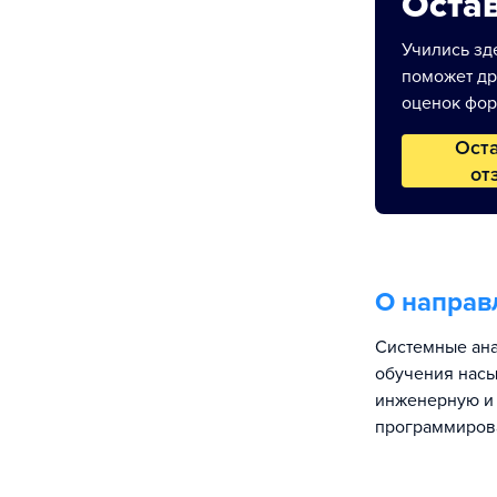
Остав
Учились зде
поможет др
оценок фор
Ост
от
О направ
Системные ана
обучения насы
инженерную и 
программирова