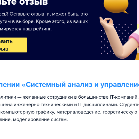
ьте отзыв
сь? Оставьте отзыв, и, может быть, это
угим в выборе. Кроме этого, из ваших
мируется наш рейтинг.
авить
зыв
лении «
Системный анализ и управлени
литики — желанные сотрудники в большинстве IT-компаний
щена инженерно-техническими и IT-дисциплинами. Студент
компьютерную графику, материаловедение, теоретическую 
ние, моделирование систем.