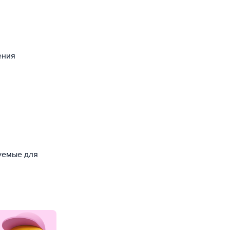
ения
зуемые для