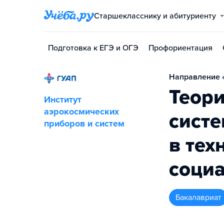
Старшекласснику и абитуриенту
Подготовка к ЕГЭ и ОГЭ
Профориентация
Направление «
Теори
Институт
аэрокосмических
систе
приборов и систем
в тех
соци
бакалавриат