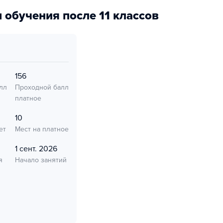
 обучения после 11 классов
156
лл
Проходной балл
платное
10
ет
Мест на платное
1 сент. 2026
я
Начало занятий