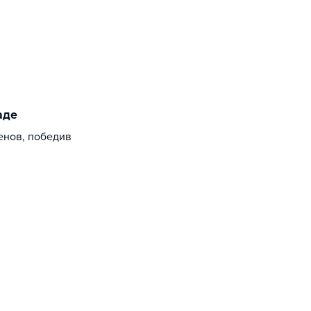
аде
енов, победив