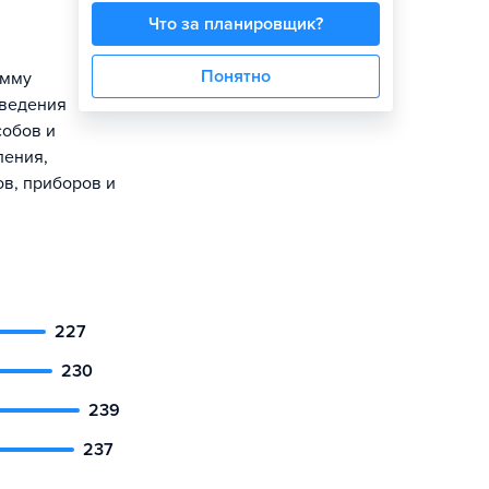
Что за планировщик?
Понятно
амму
оведения
собов и
ления,
ов, приборов и
227
230
239
237