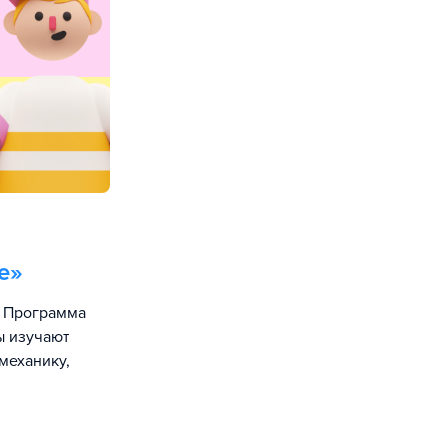
е
»
. Программа
ы изучают
механику,