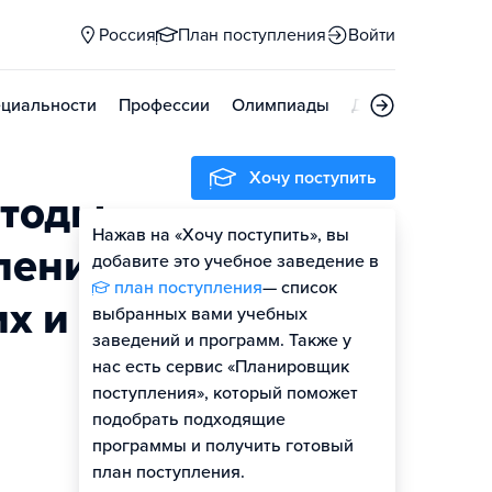
Россия
План поступления
Войти
циальности
Профессии
Олимпиады
Дни открытых д
Хочу поступить
етоды
Нажав на «Хочу поступить», вы
Оценить шансы
ления
добавите это учебное заведение в
план поступления
— список
их и
выбранных вами учебных
заведений и программ. Также у
нас есть сервис «Планировщик
поступления», который поможет
подобрать подходящие
программы и получить готовый
план поступления.