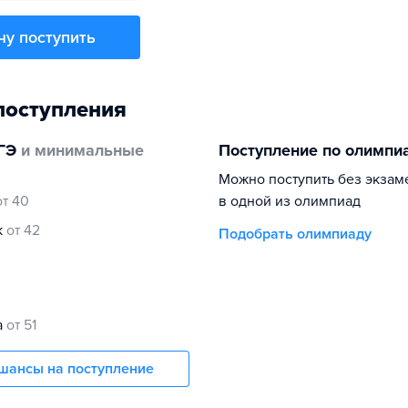
чу поступить
поступления
ГЭ
и минимальные
Поступление по олимпи
Можно поступить без экзам
от 40
в одной из олимпиад
к
от 42
Подобрать олимпиаду
а
от 51
шансы на поступление