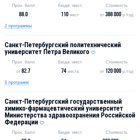
Прох. балл
Бюдж. мест
Стоимость
88.0
110
388 000
мест
от
р./год
2 программы
Санкт-Петербургский политехнический
университет Петра Великого
Прох. балл
Бюдж. мест
Стоимость
82.7
74
120 000
от
места
от
р./год
5 программ
Санкт-Петербургский государственный
химико-фармацевтический университет
Министерства здравоохранения Российской
Федерации
Прох. балл
Бюдж. мест
Стоимость