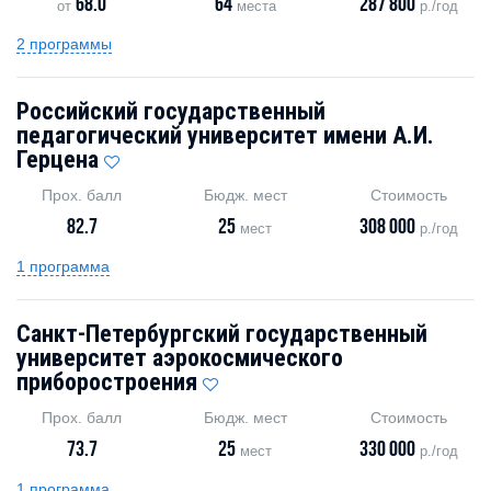
68.0
64
287 800
от
места
р./год
2 программы
Российский государственный
педагогический университет имени А.И.
Герцена
Прох. балл
Бюдж. мест
Стоимость
82.7
25
308 000
мест
р./год
1 программа
Санкт-Петербургский государственный
университет аэрокосмического
приборостроения
Прох. балл
Бюдж. мест
Стоимость
73.7
25
330 000
мест
р./год
1 программа