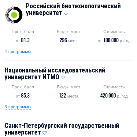
Российский биотехнологический
университет
Прох. балл
Бюдж. мест
Стоимость
81.3
296
180 000
от
мест
от
р./год
4 программы
Национальный исследовательский
университет ИТМО
Прох. балл
Бюдж. мест
Стоимость
85.3
122
420 000
от
места
р./год
3 программы
Санкт-Петербургский государственный
университет