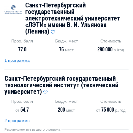
Санкт-Петербургский
государственный
электротехнический университет
«ЛЭТИ» имени В. И. Ульянова
(Ленина)
Прох. балл
Бюдж. мест
Стоимость
77.0
76
290 000
мест
р./год
1 программа
Санкт-Петербургский государственный
технологический институт (технический
университет)
Прох. балл
Бюдж. мест
Стоимость
54.7
200
75 000
от
мест
от
р./год
2 программы
Рекомендуем вуз из другого региона