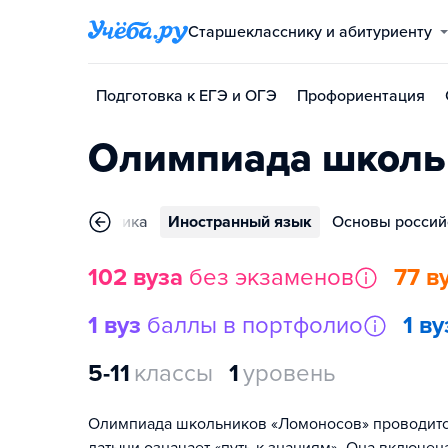
Старшекласснику и абитуриенту
Подготовка к ЕГЭ и ОГЭ
Профориентация
Олимпиада школь
имия
Математика
Иностранный язык
Основы россий
102 вуза
без экзаменов
77 в
1 вуз
баллы в портфолио
1 ву
5-11
классы
1
уровень
Олимпиада школьников «Ломоносов» проводится с