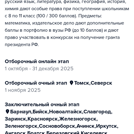
русский язык, литература, физика, география, история,
химия дают особые права при поступлении школьникам
с 8 по 11 класс (100 / 300 баллов). Предметы:
математика, издательское дело дают дополнительные
баллы в портфолио в вузы РФ (до 10 баллов) и дают
право участвовать в конкурсах на получение гранта
президента РФ.
отборочный онлайн этап
1 октября - 31 декабря 2025
отборочный очный этап
Томск
,
Северск
1 ноября 2025
заключительный очный этап
Барнаул
,
Бийск
,
Новоалтайск
,
Славгород
,
Заринск
,
Красноярск
,
Железногорск
,
Зеленогорск
,
Сосновоборск
,
Ачинск
,
Иркутск
,
Ангарск
,
Братск
,
Березовский
,
Киселевск
,