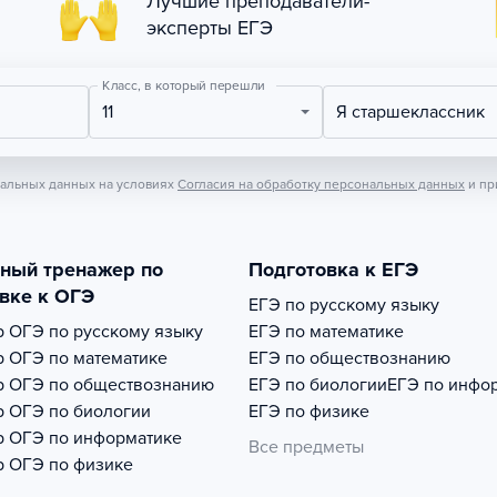
Лучшие преподаватели-
эксперты ЕГЭ
Класс, в который перешли
11
Я старшеклассник
нальных данных на условиях
Согласия на обработку персональных данных
и пр
тный тренажер по
Подготовка к ЕГЭ
вке к ОГЭ
ЕГЭ по русскому языку
р
ОГЭ по русскому языку
ЕГЭ по математике
р
ОГЭ по математике
ЕГЭ по обществознанию
р
ОГЭ по обществознанию
ЕГЭ по биологии
ЕГЭ по инфо
р
ОГЭ по биологии
ЕГЭ по физике
р
ОГЭ по информатике
Все предметы
р
ОГЭ по физике