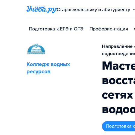
Старшекласснику и абитуриенту
Подготовка к ЕГЭ и ОГЭ
Профориентация
Направление «
водоотведения
Масте
Колледж водных
ресурсов
восст
сетях
водо
подготовка