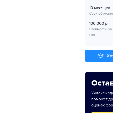
10 месяцев
Срок обучени
100 000 р.
Стоимость, за
год
Хо
Остав
Учились зде
поможет др
оценок фор