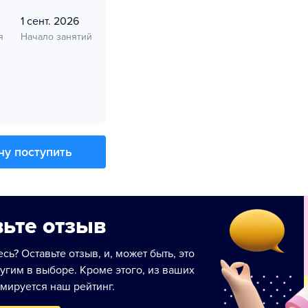
1 сент. 2026
я
Начало занятий
чу поступить
ьте отзыв
сь? Оставьте отзыв, и, может быть, это
угим в выборе. Кроме этого, из ваших
мируется наш рейтинг.