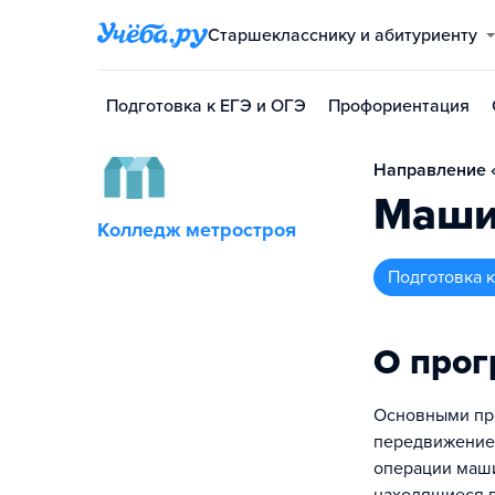
Старшекласснику и абитуриенту
Подготовка к ЕГЭ и ОГЭ
Профориентация
Направление «
Маши
Колледж метростроя
подготовка
О про
Основными пр
передвижение к
операции маши