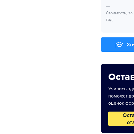
—
Стоимость, за
год
Хо
Остав
Учились зде
поможет др
оценок фор
Ост
от