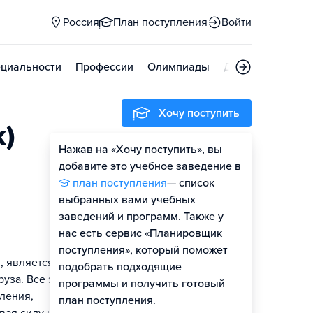
Россия
План поступления
Войти
циальности
Профессии
Олимпиады
Дни открытых д
Хочу поступить
)
Нажав на «Хочу поступить», вы
добавите это учебное заведение в
план поступления
— список
выбранных вами учебных
заведений и программ. Также у
нас есть сервис «Планировщик
поступления», который поможет
 является:
подобрать подходящие
уза. Все эти
программы и получить готовый
ления,
план поступления.