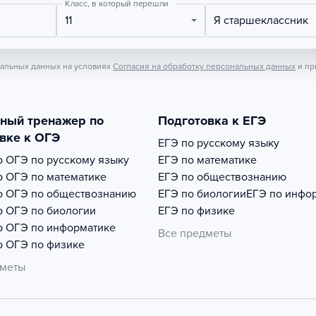
Класс, в который перешли
11
Я старшеклассник
нальных данных на условиях
Согласия на обработку персональных данных
и пр
тный тренажер по
Подготовка к ЕГЭ
вке к ОГЭ
ЕГЭ по русскому языку
р
ОГЭ по русскому языку
ЕГЭ по математике
р
ОГЭ по математике
ЕГЭ по обществознанию
р
ОГЭ по обществознанию
ЕГЭ по биологии
ЕГЭ по инфо
р
ОГЭ по биологии
ЕГЭ по физике
р
ОГЭ по информатике
Все предметы
р
ОГЭ по физике
дметы