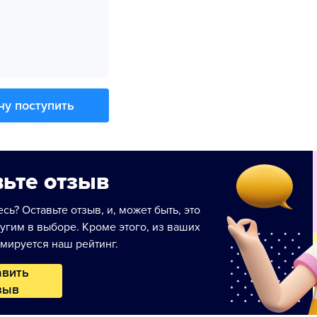
чу поступить
ьте отзыв
сь? Оставьте отзыв, и, может быть, это
угим в выборе. Кроме этого, из ваших
мируется наш рейтинг.
авить
зыв