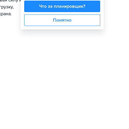
вая силу и
Что за планировщик?
рузку,
крана.
Понятно