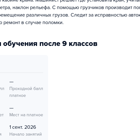
 кабине крана. Машинист решает где установить кран, учиты
етра, наклон рельефа. С помощью грузчиков производит пог
ремещение различных грузов. Следит за исправностью авто
о ремонт в случае поломки.
 обучения после 9 классов
—
лл
Проходной балл
платное
—
ет
Мест на платное
1 сент. 2026
я
Начало занятий