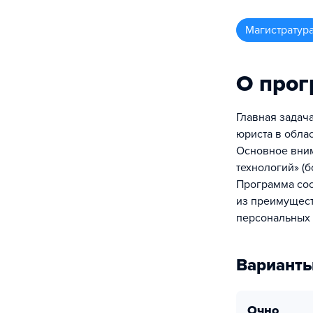
магистратур
О про
Главная задач
юриста в обла
Основное вним
технологий» (
Программа сос
из преимущест
персональных
Варианты
очно