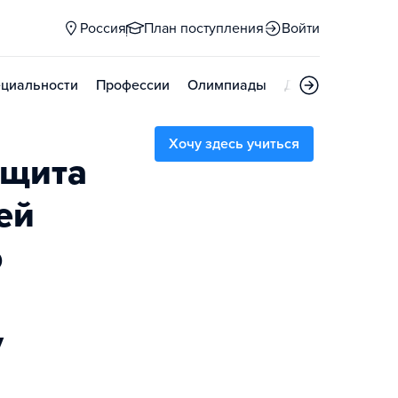
Россия
План поступления
Войти
циальности
Профессии
Олимпиады
Дни открытых д
Хочу здесь учиться
ащита
ей
ю
у