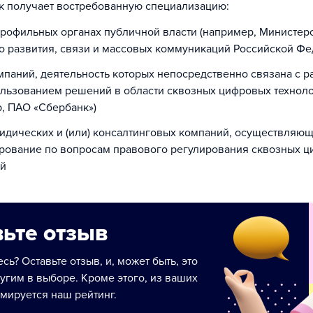
к получает востребованную специализацию:
рофильных органах публичной власти (например, Министер
о развития, связи и массовых коммуникаций Российской Фе
паний, деятельность которых непосредственно связана с р
ользованием решений в области сквозных цифровых технол
, ПАО «Сбербанк»)
идических и (или) консалтинговых компаний, осуществляю
ирование по вопросам правового регулирования сквозных 
ий
ьте отзыв
сь? Оставьте отзыв, и, может быть, это
угим в выборе. Кроме этого, из ваших
мируется наш рейтинг.