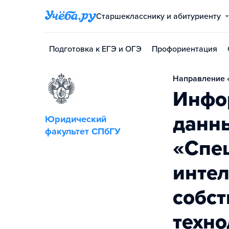
Старшекласснику и абитуриенту
Подготовка к ЕГЭ и ОГЭ
Профориентация
Направление «
Инфо
данны
Юридический
факультет СПбГУ
«Спе
инте
собст
техно