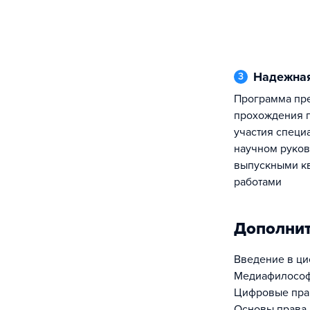
Надежна
3
Программа предполагает возможность
прохождения п
участия специ
научном руков
выпускными к
работами
Дополни
Введение в ц
Медиафилософ
Цифровые пра
Основы права 