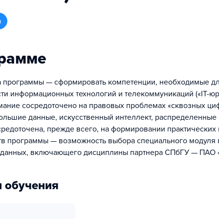
а
грамме
а программы — сформировать компетенции, необходимые д
сти информационных технологий и телекоммуникаций («IT-юри
ание сосредоточено на правовых проблемах «сквозных ц
большие данные, искусственный интеллект, распределенные р
редоточена, прежде всего, на формировании практических
в программы — возможность выбора специального модуля 
 данных, включающего дисциплины партнера СПбГУ — ПАО 
 обучения