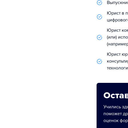
Выпускни
Юрист в п
цифровог
Юрист ком
(или) исп
(например
Юрист юр
консульт
технолог
Остав
Учились зде
поможет др
оценок фор