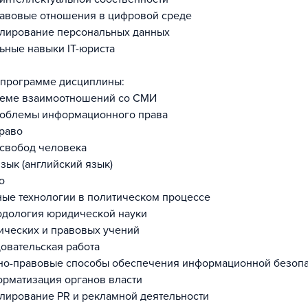
авовые отношения в цифровой среде
улирование персональных данных
ные навыки IT-юриста
 программе дисциплины:
стеме взаимоотношений со СМИ
роблемы информационного права
раво
 свобод человека
зык (английский язык)
о
ые технологии в политическом процессе
одология юридической науки
ических и правовых учений
овательская работа
но-правовые способы обеспечения информационной безопа
рматизация органов власти
лирование PR и рекламной деятельности