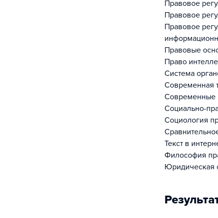
Правовое рег
Правовое рег
Правовое регу
информационн
Правовые осн
Право интелле
Система орган
Современная 
Современные 
Социально-пр
Социология п
Сравнительно
Текст в интер
Философия пр
Юридическая о
Результа