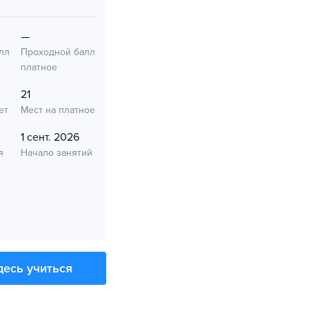
—
лл
Проходной балл
платное
21
ет
Мест на платное
1 сент. 2026
я
Начало занятий
десь учиться