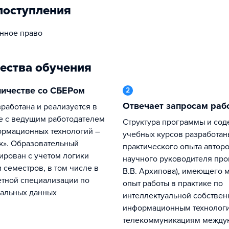
поступления
нное право
ества обучения
дничестве со СБЕРом
2
Отвечает запросам раб
е с ведущим работодателем
Структура программы и содержание
ормационных технологий –
учебных курсов разработан
к». Образовательный
практического опыта автор
ирован с учетом логики
научного руководителя про
 семестров, в том числе в
В.В. Архипова), имеющего 
етной специализации по
опыт работы в практике по
нальных данных
интеллектуальной собствен
информационным технолог
телекоммуникациям между