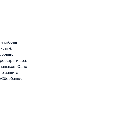
ля работы
ста»).
ифровых
еестры и др.).
 навыков. Одно
по защите
«Сбербанк».