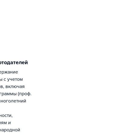
отодателей
ы с учетом
ов, включая
граммы (проф.
многолетний
ности,
иям и
народной