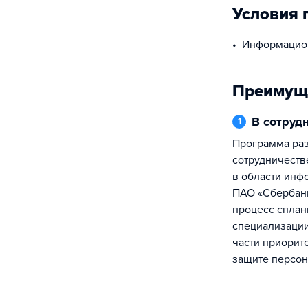
Условия 
Информацио
Преимущ
В сотру
1
Программа разработана и реализуется в
сотрудничеств
в области инф
ПАО «Сбербан
процесс сплан
специализации
части приорит
защите персо