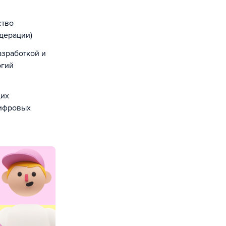
ство
дерации)
азработкой и
огий
щих
цифровых