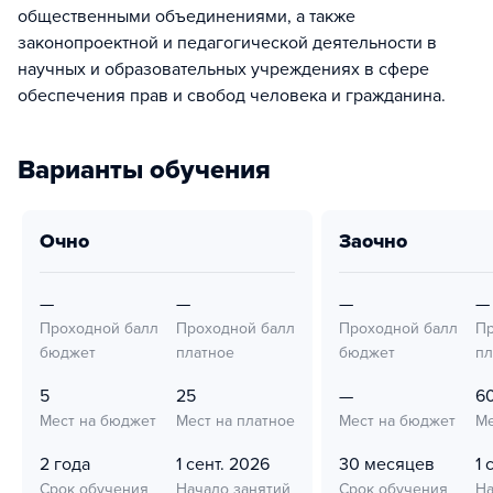
общественными объединениями, а также
законопроектной и педагогической деятельности в
научных и образовательных учреждениях в сфере
обеспечения прав и свобод человека и гражданина.
Варианты обучения
очно
заочно
—
—
—
—
Проходной балл
Проходной балл
Проходной балл
Пр
бюджет
платное
бюджет
пл
5
25
—
6
Мест на бюджет
Мест на платное
Мест на бюджет
Ме
2 года
1 сент. 2026
30 месяцев
1 
Срок обучения
Начало занятий
Срок обучения
На