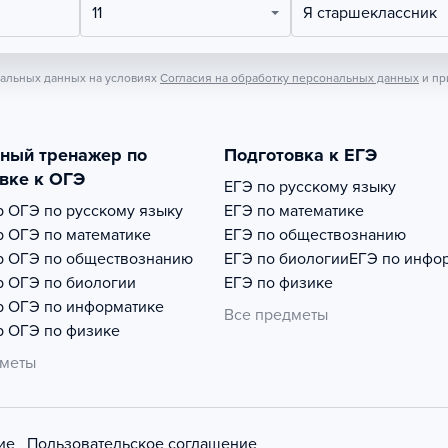
11
Я старшеклассник
нальных данных на условиях
Согласия на обработку персональных данных
и пр
тный тренажер по
Подготовка к ЕГЭ
вке к ОГЭ
ЕГЭ по русскому языку
р
ОГЭ по русскому языку
ЕГЭ по математике
р
ОГЭ по математике
ЕГЭ по обществознанию
р
ОГЭ по обществознанию
ЕГЭ по биологии
ЕГЭ по инфо
р
ОГЭ по биологии
ЕГЭ по физике
р
ОГЭ по информатике
Все предметы
р
ОГЭ по физике
дметы
ие
Пользовательское соглашение