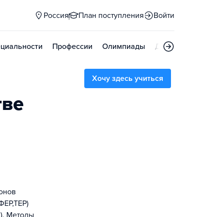
Россия
План поступления
Войти
циальности
Профессии
Олимпиады
Дни открытых д
Хочу здесь учиться
тве
ионов
ФЕР,ТЕР)
). Методы