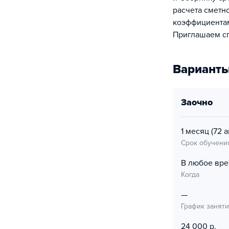
расчета сметн
коэффициентам
Приглашаем сп
Варианты
заочно
1 месяц
(72 а
Срок обучени
В любое вр
Когда
—
График занят
24 000 р.