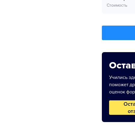
Стоимость
Остав
Учились зде
поможет др
оценок фор
Ост
от