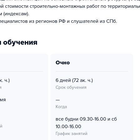
ой стоимости строительно-монтажных работ по территориал
 (индексам).
ециалистов из регионов РФ и слушателей из СПб.
 обучения
очно
к. ч.)
6 дней
(72 ак. ч.)
я
Срок обучения
емя
—
Когда
все будни 09.30-16.00 и сб
ий
10.00-16.00
График занятий