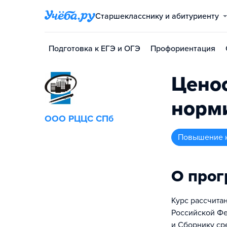
Старшекласснику и абитуриенту
Подготовка к ЕГЭ и ОГЭ
Профориентация
Ценоо
норми
ООО РЦЦС СПб
повышение 
О про
Курс рассчита
Российской Фе
и Сборнику ср