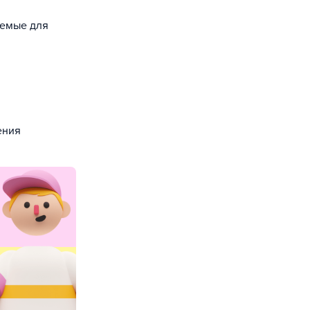
уемые для
ения