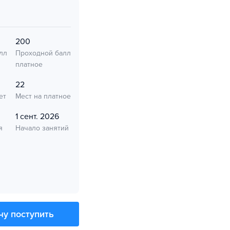
200
лл
Проходной балл
платное
22
ет
Мест на платное
1 сент. 2026
я
Начало занятий
чу поступить