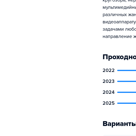
кругозора, не
мультимедийны
различных жан
видеоаппарату
задачами любо
направление ж
Проходно
2022
2023
2024
2025
Варианты