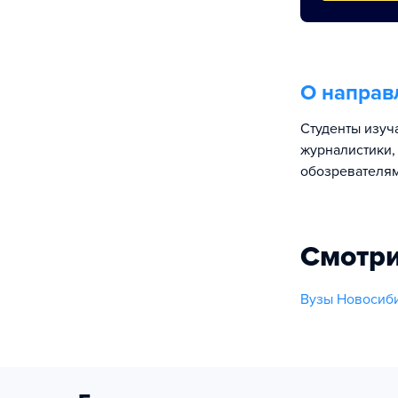
О направ
Студенты изуч
журналистики,
обозревателям
Смотри
Вузы Новосиби