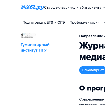
Старшекласснику и абитуриенту
Подготовка к ЕГЭ и ОГЭ
Профориентация
Направление «
Журн
Гуманитарный
институт НГУ
меди
бакалавриат
О про
Современные м