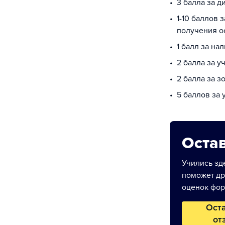
3 балла за 
1-10 баллов 
получения о
1 балл за на
2 балла за у
2 балла за з
5 баллов за
Остав
Учились зде
поможет др
оценок фор
Ост
от