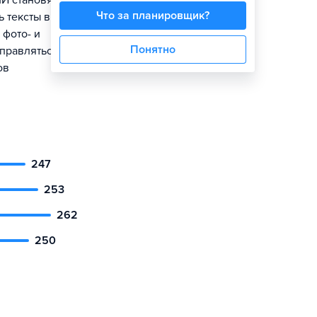
И становятся
Что за планировщик?
 тексты в
 фото- и
Понятно
правляться с
ов
247
253
262
250