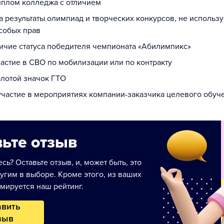
диплом колледжа с отличием
за результаты олимпиад и творческих конкурсов, не использ
собых прав
личие статуса победителя чемпионата «Абилимпикс»
частие в СВО по мобилизации или по контракту
олотой значок ГТО
 участие в мероприятиях компании-заказчика целевого обуч
ьте отзыв
сь? Оставьте отзыв, и, может быть, это
угим в выборе. Кроме этого, из ваших
мируется наш рейтинг.
авить
зыв