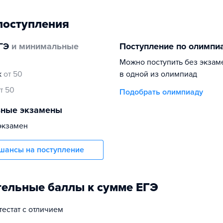
поступления
ГЭ
и минимальные
Поступление по олимпи
Можно поступить без экзам
к
от 50
в одной из олимпиад
т 50
Подобрать олимпиаду
ьные экзамены
экзамен
шансы на поступление
ельные баллы к сумме ЕГЭ
ттестат с отличием