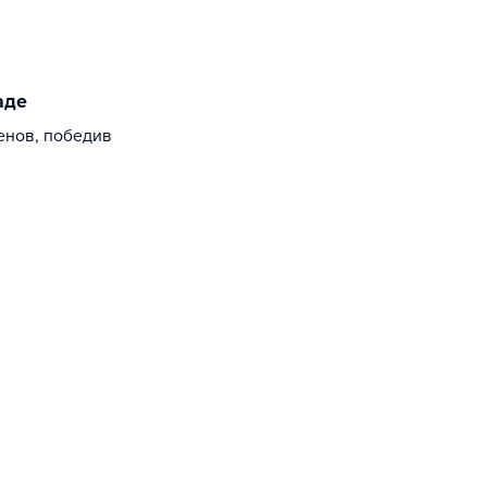
аде
енов, победив