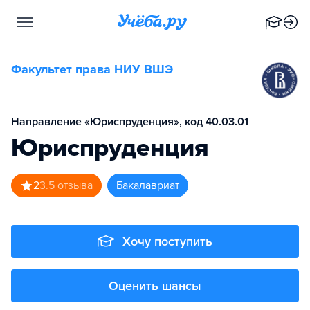
Факультет права НИУ ВШЭ
Направление «Юриспруденция», код 40.03.01
Юриспруденция
2
3.5
отзыва
бакалавриат
Хочу поступить
Оценить шансы