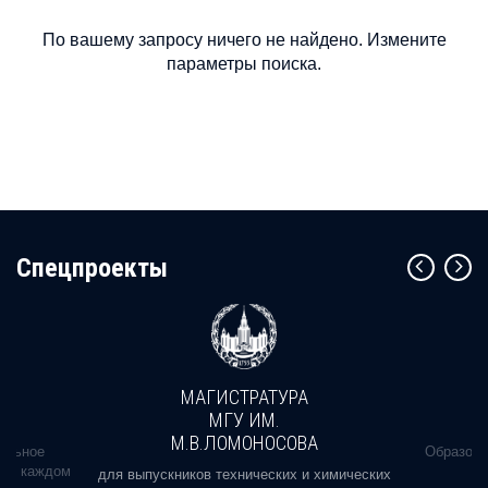
По вашему запросу ничего не найдено. Измените
параметры поиска.
Cпецпроекты
МАГИСТРАТУРА
МГУ ИМ.
М.В.ЛОМОНОСОВА
альное
Образова
ь в каждом
для выпускников технических и химических