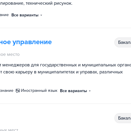
лирование, технический рисунок.
нание
Все варианты
ное управление
бака
ое место
ят менеджеров для государственных и муниципальных орган
т свою карьеру в муниципалитетах и управах, различных
ознание
иностранный язык
Все варианты
бака
ных мест