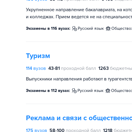
Укрупненное направление бакалавриата, на кот
и колледжах. Прием ведется не на специальност
Экзамены в 116 вузах:
русский язык
общество
Туризм
114
вузов
43-81
проходной балл
1263
бюджетны
Выпускники направления работают в турагентств
Экзамены в 112 вузах:
русский язык
общество
Реклама и связи с общественн
175
вузов
58-100
проходной балл
1218
бюджетн