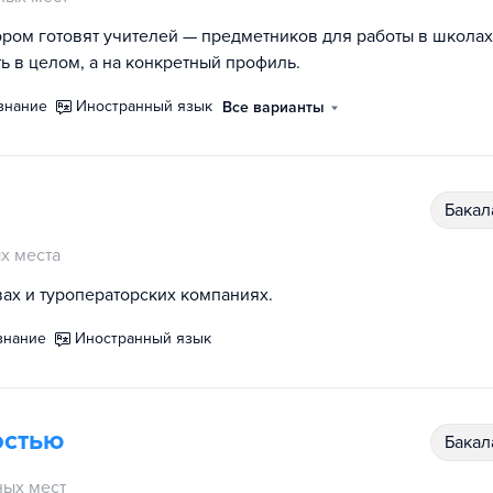
ором готовят учителей — предметников для работы в школах
ь в целом, а на конкретный профиль.
знание
иностранный язык
Все варианты
бака
х места
ах и туроператорских компаниях.
знание
иностранный язык
остью
бака
ых мест