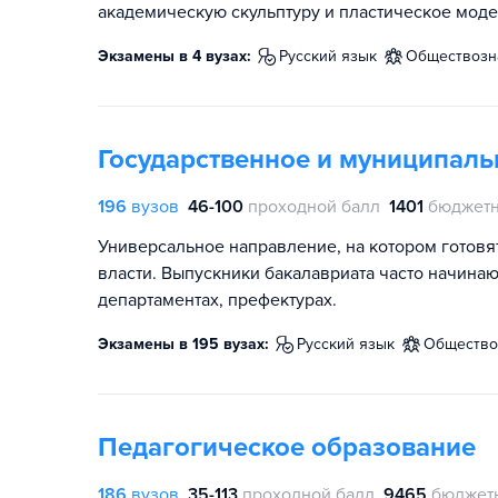
академическую скульптуру и пластическое моде
Экзамены в 4 вузах:
русский язык
обществоз
Государственное и муниципаль
196
вузов
46-100
проходной балл
1401
бюджетн
Универсальное направление, на котором готов
власти. Выпускники бакалавриата часто начинаю
департаментах, префектурах.
Экзамены в 195 вузах:
русский язык
обществ
Педагогическое образование
186
вузов
35-113
проходной балл
9465
бюджет