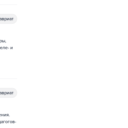
лавриат
ры,
еле- и
лавриат
ения.
агогов-