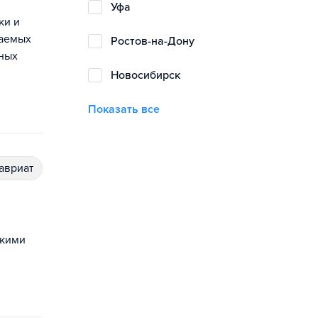
Уфа
ки и
чаемых
Ростов-на-Дону
нных
Новосибирск
Показать все
лавриат
скими