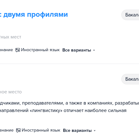
(с двумя профилями
бака
ных мест
знание
иностранный язык
Все варианты
бака
ное место
дчиками, преподавателями, а также в компаниях, разрабат
направлений «лингвистику» отличает наиболее сильная
ознание
иностранный язык
Все варианты