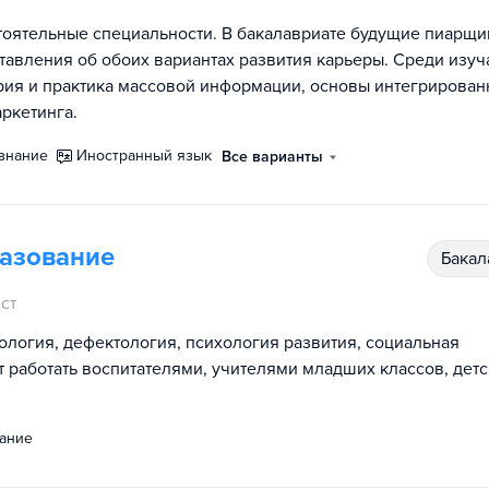
тоятельные специальности. В бакалавриате будущие пиарщи
тавления об обоих вариантах развития карьеры. Среди изу
рия и практика массовой информации, основы интегрирова
ркетинга.
ознание
иностранный язык
Все варианты
разование
бака
ст
логия, дефектология, психология развития, социальная
т работать воспитателями, учителями младших классов, дет
нание