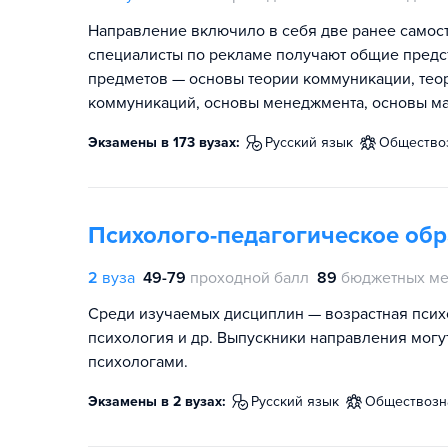
Направление включило в себя две ранее самос
специалисты по рекламе получают общие предс
предметов — основы теории коммуникации, тео
коммуникаций, основы менеджмента, основы ма
Экзамены в 173 вузах:
русский язык
обществ
Психолого-педагогическое об
2
вуза
49-79
проходной балл
89
бюджетных ме
Среди изучаемых дисциплин — возрастная психо
психология и др. Выпускники направления могу
психологами.
Экзамены в 2 вузах:
русский язык
обществоз