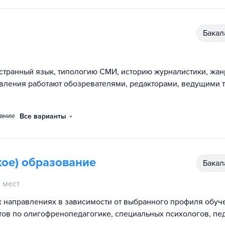
бака
остранный язык, типологию СМИ, историю журналистики, жан
вления работают обозревателями, редакторами, ведущими т
нание
Все варианты
ое) образование
бака
 мест
х направлениях в зависимости от выбранного профиля обуч
ов по олигофренопедагогике, специальных психологов, пед