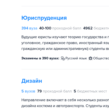
Юриспруденция
394
вуза
40-100
проходной балл
4962
бюджетн
Будущие юристы изучают теорию государства и п
уголовное, гражданское право, иностранный яз
гражданскую или административную) студенты в
Экзамены в 390 вузах:
русский язык
обществ
Дизайн
5
вузов
79
проходной балл
5
бюджетных мест
Направление включает в себя несколько разно
дизайна костюма и автотранспорта. Студенты из