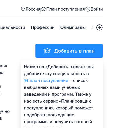
Россия
План поступления
Войти
циальности
Профессии
Олимпиады
Дни открытых д
Добавить в план
плин
Нажав на «Добавить в план», вы
ую
добавите эту специальность в
план поступления
— список
и
выбранных вами учебных
и
заведений и программ. Также у
нас есть сервис «Планировщик
поступления», который поможет
учно-
подобрать подходящие
в
программы и получить готовый