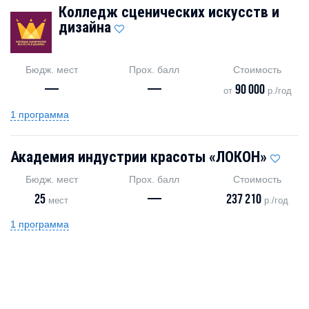
Колледж сценических искусств и
дизайна
Бюдж. мест
Прох. балл
Стоимость
—
—
90 000
от
р./год
1 программа
Академия индустрии красоты «ЛОКОН»
Бюдж. мест
Прох. балл
Стоимость
25
—
237 210
мест
р./год
1 программа