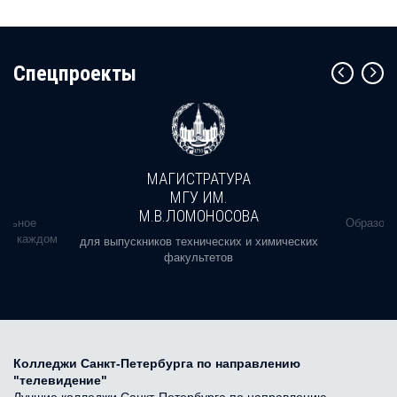
Cпецпроекты
МАГИСТРАТУРА
МГУ ИМ.
М.В.ЛОМОНОСОВА
альное
Образова
ь в каждом
для выпускников технических и химических
факультетов
Колледжи Санкт-Петербурга по направлению
"телевидение"