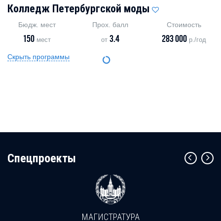
Колледж Петербургской моды
Бюдж. мест
Прох. балл
Стоимость
150
3.4
283 000
мест
от
р./год
Скрыть программы
Cпецпроекты
МАГИСТРАТУРА