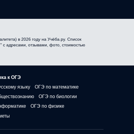
литета) в 2026 году на Учёба.ру. Список
" с адресами, отзывами, фото, стоимостью
ка к ОГЭ
усскому языку
ОГЭ по математике
бществознанию
ОГЭ по биологии
нформатике
ОГЭ по физике
меты