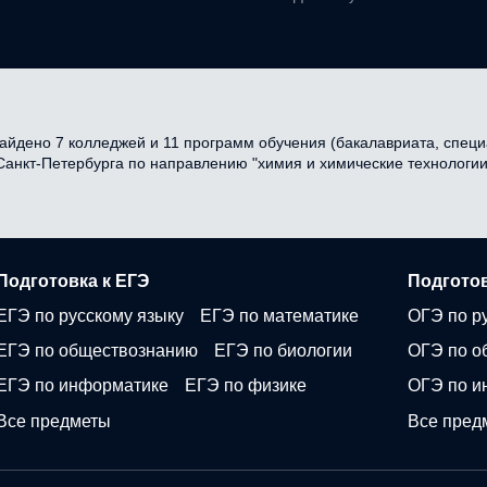
йдено 7 колледжей и 11 программ обучения (бакалавриата, специа
 Санкт-Петербурга по направлению "химия и химические технологии
Подготовка к ЕГЭ
Подготов
ЕГЭ по русскому языку
ЕГЭ по математике
ОГЭ по р
ЕГЭ по обществознанию
ЕГЭ по биологии
ОГЭ по о
ЕГЭ по информатике
ЕГЭ по физике
ОГЭ по и
Все предметы
Все пред