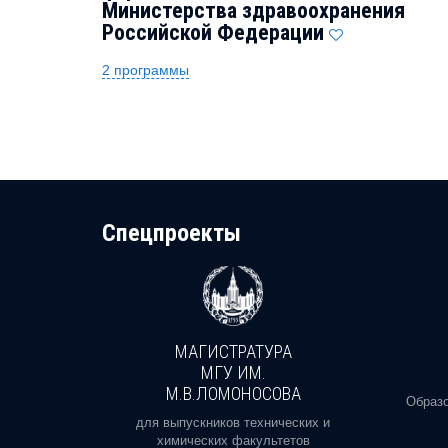
Министерства здравоохранения
Российской Федерации
2 программы
Cпецпроекты
МАГИСТРАТУРА
И
МГУ ИМ.
М.В.ЛОМОНОСОВА
, реальное
Образо
орая есть
для выпускников технических и
химических факультетов