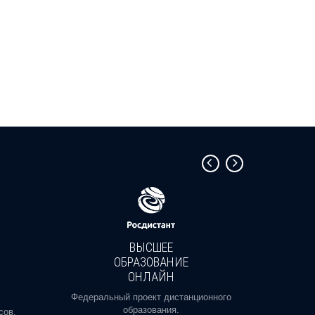
ВЫСШЕЕ
ОБРАЗОВАНИЕ
ОНЛАЙН
Пройди
профе
Федеральный проект дистанционного
образования.
сов.