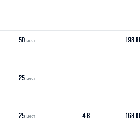
50
—
198 8
мест
25
—
мест
25
4.8
168 0
мест