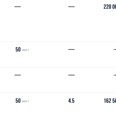
—
—
220 0
50
—
мест
—
—
50
4.5
162 5
мест