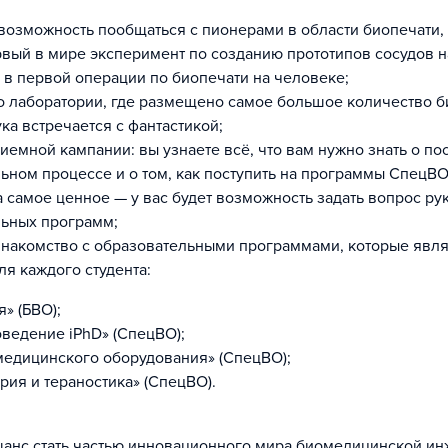
возможность пообщаться с пионерами в области биопечати,
вый в мире эксперимент по созданию прототипов сосудов н
 в первой операции по биопечати на человеке;
о лаборатории, где размещено самое большое количество б
ука встречается с фантастикой;
риемной кампании: вы узнаете всё, что вам нужно знать о по
ьном процессе и о том, как поступить на программы СпецВО
а самое ценное — у вас будет возможность задать вопрос р
льных программ;
накомство с образовательными программами, которые явл
ля каждого студента:
» (БВО);
ведение iPhD» (СпецВО);
едицинского оборудования» (СпецВО);
ия и тераностика» (СпецВО).
шанс стать частью инновационного мира биомедицинской и