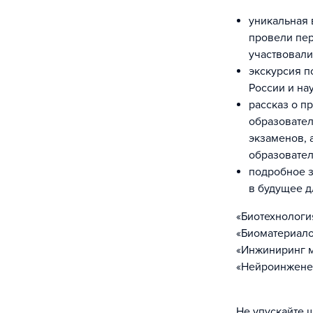
уникальная 
провели пер
участвовали
экскурсия п
России и на
рассказ о п
образовател
экзаменов, 
образовате
подробное з
в будущее д
«Биотехнология
«Биоматериало
«Инжиниринг м
«Нейроинженер
Не упускайте 