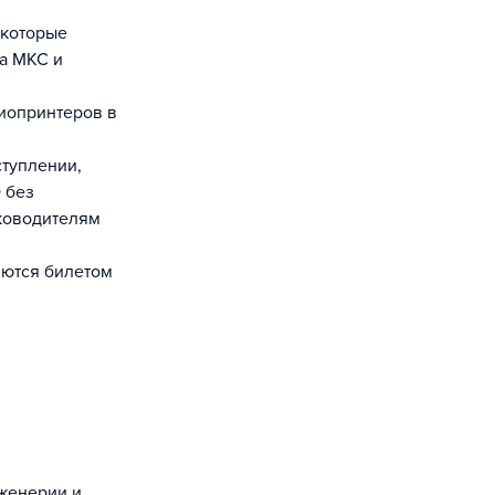
 которые
а МКС и
иопринтеров в
ступлении,
 без
уководителям
яются билетом
нженерии и