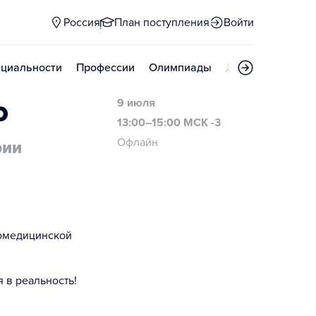
Россия
План поступления
Войти
циальности
Профессии
Олимпиады
Дни открытых д
о
9 июля
13:00–15:00 МСК -3
Офлайн
рии
иомедицинской
 в реальность!