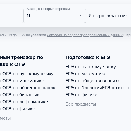
Класс, в который перешли
11
Я старшеклассник
нальных данных на условиях
Согласия на обработку персональных данных
и пр
тный тренажер по
Подготовка к ЕГЭ
вке к ОГЭ
ЕГЭ по русскому языку
р
ОГЭ по русскому языку
ЕГЭ по математике
р
ОГЭ по математике
ЕГЭ по обществознанию
р
ОГЭ по обществознанию
ЕГЭ по биологии
ЕГЭ по инфо
р
ОГЭ по биологии
ЕГЭ по физике
р
ОГЭ по информатике
Все предметы
р
ОГЭ по физике
дметы